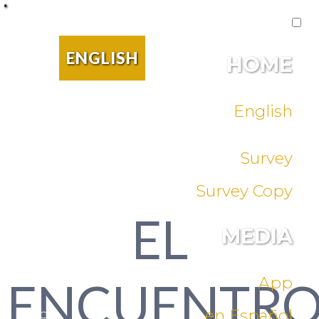
.
ENGLISH
HOME
English
Survey
Survey Copy
EL
MEDIA
ENCUENTR
App
en Español