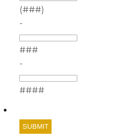
(###)
-
###
-
####
SUBMIT